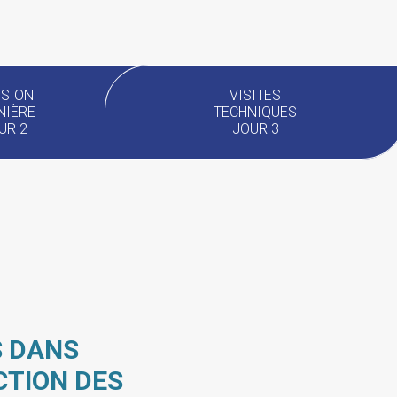
SION
VISITES
NIÈRE
TECHNIQUES
UR 2
JOUR 3
S DANS
CTION DES