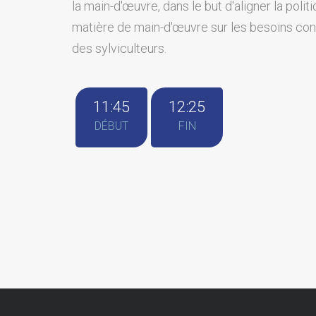
la main-d'œuvre, dans le but d'aligner la polit
matière de main-d'œuvre sur les besoins con
des sylviculteurs.
11:45
12:25
DÉBUT
FIN