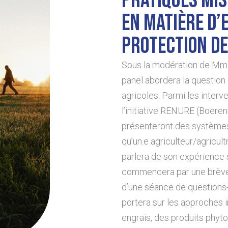
PRATIQUES MIS
EN MATIÈRE D’
PROTECTION D
Sous la modération de Mme
panel abordera la question
agricoles. Parmi les interv
l’initiative RENURE (Boere
présenteront des systèmes
qu’un.e agriculteur/agricult
parlera de son expérience s
commencera par une brève i
d’une séance de questions-
portera sur les approches i
engrais, des produits phyt