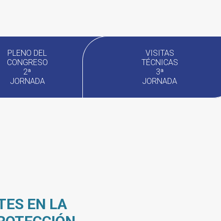
PLENO DEL
VISITAS
CONGRESO
TÉCNICAS
2ª
3ª
JORNADA
JORNADA
TES EN LA