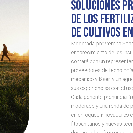
SOLUCIONES PR
DE LOS FERTIL
DE CULTIVOS EN
Moderada por Verena Scher
encarecimiento de los insu
contará con un representa
proveedores de tecnología
mecánico y láser, y un agr
sus experiencias con el uso
Cada ponente pronunciará 
moderado y una ronda de pr
en enfoques innovadores en
fitosanitarios y nuevas tec
destacando cómo pueden lo