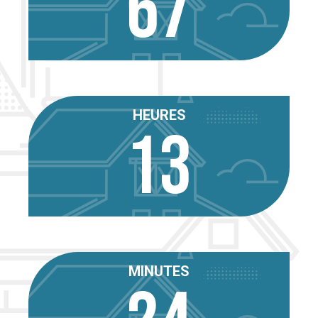
67
HEURES
13
MINUTES