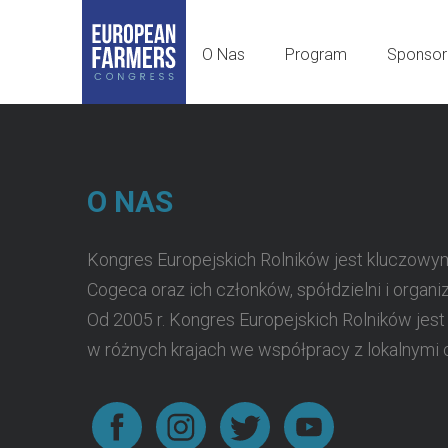
O Nas
Program
Sponsor
O NAS
Kongres Europejskich Rolników jest kluczowy
Cogeca oraz ich członków, spółdzielni i organiz
Od 2005 r. Kongres Europejskich Rolników jes
w różnych krajach we współpracy z lokalnymi