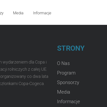
zy
Media
Informacje
STRONY
m wydarzeniem dla Copa i
O Nas
acji rolniczych z całej UE.
Program
t organizowany co dwa lata
Sponsorzy
 członkami Copa-Cogeca.
Media
Informacje